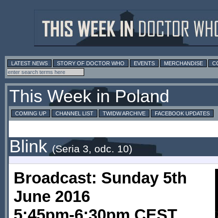
LATEST NEWS
STORY OF DOCTOR WHO
EVENTS
MERCHANDISE
C
This Week in Poland
COMING UP
CHANNEL LIST
TWIDW ARCHIVE
FACEBOOK UPDATES
Blink
(Seria 3, odc. 10)
Broadcast: Sunday 5th
June 2016
5:45pm-6:30pm CEST